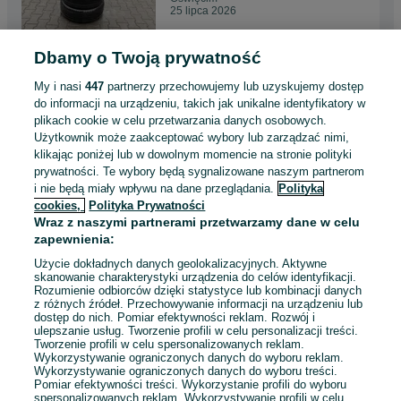
25 lipca 2026
Dbamy o Twoją prywatność
Felgi aluminiowe Mercedes
19" 5x112 7,5j et32 i 8j et34
My i nasi
447
partnerzy przechowujemy lub uzyskujemy dostęp
Audi Bmw itp.
4 499 zł
do informacji na urządzeniu, takich jak unikalne identyfikatory w
plikach cookie w celu przetwarzania danych osobowych.
Użytkownik może zaakceptować wybory lub zarządzać nimi,
Oświęcim
klikając poniżej lub w dowolnym momencie na stronie polityki
25 lipca 2026
prywatności. Te wybory będą sygnalizowane naszym partnerom
i nie będą miały wpływu na dane przeglądania.
Polityka
cookies,
Polityka Prywatności
Felgi aluminiowe BBS 18"
Wraz z naszymi partnerami przetwarzamy dane w celu
5x108 8j et60 Ford Volvo
zapewnienia:
Jaguar itp.
1 999 zł
Użycie dokładnych danych geolokalizacyjnych. Aktywne
skanowanie charakterystyki urządzenia do celów identyfikacji.
Rozumienie odbiorców dzięki statystyce lub kombinacji danych
Oświęcim
z różnych źródeł. Przechowywanie informacji na urządzeniu lub
25 lipca 2026
dostęp do nich. Pomiar efektywności reklam. Rozwój i
ulepszanie usług. Tworzenie profili w celu personalizacji treści.
Tworzenie profili w celu spersonalizowanych reklam.
Wykorzystywanie ograniczonych danych do wyboru reklam.
Wykorzystywanie ograniczonych danych do wyboru treści.
Pomiar efektywności treści. Wykorzystanie profili do wyboru
1
2
3
...
26
spersonalizowanych reklam. Wykorzystywanie profili w celu