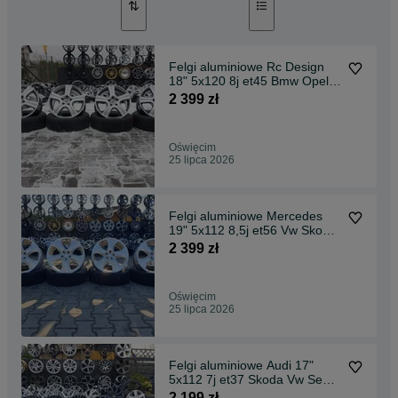
Felgi aluminiowe Rc Design
18" 5x120 8j et45 Bmw Opel
Vw itp.
2 399 zł
Oświęcim
25 lipca 2026
Felgi aluminiowe Mercedes
19" 5x112 8,5j et56 Vw Skoda
Seat Audi itp.
2 399 zł
Oświęcim
25 lipca 2026
Felgi aluminiowe Audi 17"
5x112 7j et37 Skoda Vw Seat
Bmw Cupra itp.
2 199 zł