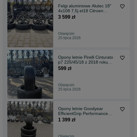
Felgi aluminiowe Alutec 18"
4x108 7,5j et18 Citroen
Peugeot Opel itp.
3 599 zł
Oświęcim
25 lipca 2026
Opony letnie Pirelli Cinturato
p7 225/45/18 z 2018 roku
2szt.
599 zł
Oświęcim
25 lipca 2026
Opony letnie Goodyear
EfficientGrip Performance
215/50/19 z 2022 roku.
1 399 zł
Oświęcim