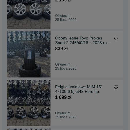
Oświęcim
25 lipca 2026
Opony letnie Toyo Proxes
Sport 2 245/40/18 z 2023 roku
2szt.
839 zł
Oświęcim
25 lipca 2026
Felgi aluminiowe MIM 15"
4x108 6,5j et42 Ford itp.
1 699 zł
Oświęcim
25 lipca 2026